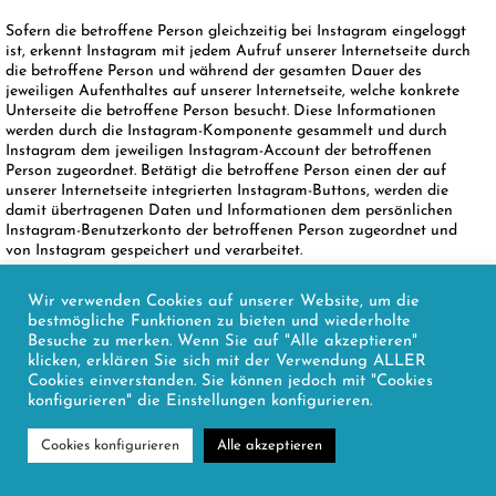
Sofern die betroffene Person gleichzeitig bei Instagram eingeloggt
ist, erkennt Instagram mit jedem Aufruf unserer Internetseite durch
die betroffene Person und während der gesamten Dauer des
jeweiligen Aufenthaltes auf unserer Internetseite, welche konkrete
Unterseite die betroffene Person besucht. Diese Informationen
werden durch die Instagram-Komponente gesammelt und durch
Instagram dem jeweiligen Instagram-Account der betroffenen
Person zugeordnet. Betätigt die betroffene Person einen der auf
unserer Internetseite integrierten Instagram-Buttons, werden die
damit übertragenen Daten und Informationen dem persönlichen
Instagram-Benutzerkonto der betroffenen Person zugeordnet und
von Instagram gespeichert und verarbeitet.
Instagram erhält über die Instagram-Komponente immer dann eine
Wir verwenden Cookies auf unserer Website, um die
Information darüber, dass die betroffene Person unsere
bestmögliche Funktionen zu bieten und wiederholte
Internetseite besucht hat, wenn die betroffene Person zum
Besuche zu merken. Wenn Sie auf "Alle akzeptieren"
Zeitpunkt des Aufrufs unserer Internetseite gleichzeitig bei
klicken, erklären Sie sich mit der Verwendung ALLER
Instagram eingeloggt ist; dies findet unabhängig davon statt, ob
Cookies einverstanden. Sie können jedoch mit "Cookies
die betroffene Person die Instagram-Komponente anklickt oder
konfigurieren" die Einstellungen konfigurieren.
nicht. Ist eine derartige Übermittlung dieser Informationen an
Instagram von der betroffenen Person nicht gewollt, kann diese die
Übermittlung dadurch verhindern, dass sie sich vor einem Aufruf
Cookies konfigurieren
Alle akzeptieren
unserer Internetseite aus ihrem Instagram-Account ausloggt.