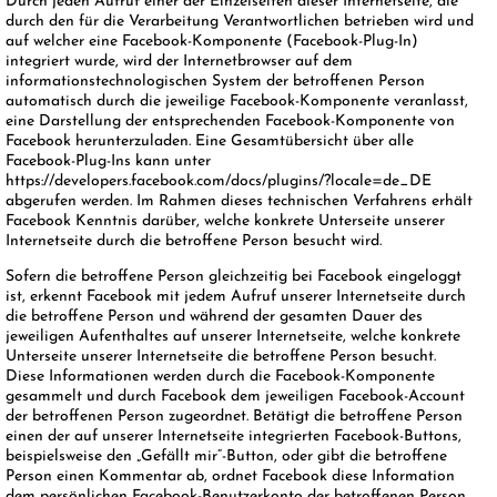
Durch jeden Aufruf einer der Einzelseiten dieser Internetseite, die
durch den für die Verarbeitung Verantwortlichen betrieben wird und
auf welcher eine Facebook-Komponente (Facebook-Plug-In)
integriert wurde, wird der Internetbrowser auf dem
informationstechnologischen System der betroffenen Person
automatisch durch die jeweilige Facebook-Komponente veranlasst,
eine Darstellung der entsprechenden Facebook-Komponente von
Facebook herunterzuladen. Eine Gesamtübersicht über alle
Facebook-Plug-Ins kann unter
https://developers.facebook.com/docs/plugins/?locale=de_DE
abgerufen werden. Im Rahmen dieses technischen Verfahrens erhält
Facebook Kenntnis darüber, welche konkrete Unterseite unserer
Internetseite durch die betroffene Person besucht wird.
Sofern die betroffene Person gleichzeitig bei Facebook eingeloggt
ist, erkennt Facebook mit jedem Aufruf unserer Internetseite durch
die betroffene Person und während der gesamten Dauer des
jeweiligen Aufenthaltes auf unserer Internetseite, welche konkrete
Unterseite unserer Internetseite die betroffene Person besucht.
Diese Informationen werden durch die Facebook-Komponente
gesammelt und durch Facebook dem jeweiligen Facebook-Account
der betroffenen Person zugeordnet. Betätigt die betroffene Person
einen der auf unserer Internetseite integrierten Facebook-Buttons,
beispielsweise den „Gefällt mir“-Button, oder gibt die betroffene
Person einen Kommentar ab, ordnet Facebook diese Information
dem persönlichen Facebook-Benutzerkonto der betroffenen Person